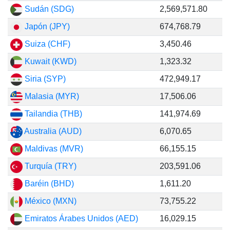
Sudán (SDG)
2,569,571.80
Japón (JPY)
674,768.79
Suiza (CHF)
3,450.46
Kuwait (KWD)
1,323.32
Siria (SYP)
472,949.17
Malasia (MYR)
17,506.06
Tailandia (THB)
141,974.69
Australia (AUD)
6,070.65
Maldivas (MVR)
66,155.15
Turquía (TRY)
203,591.06
Baréin (BHD)
1,611.20
México (MXN)
73,755.22
Emiratos Árabes Unidos (AED)
16,029.15