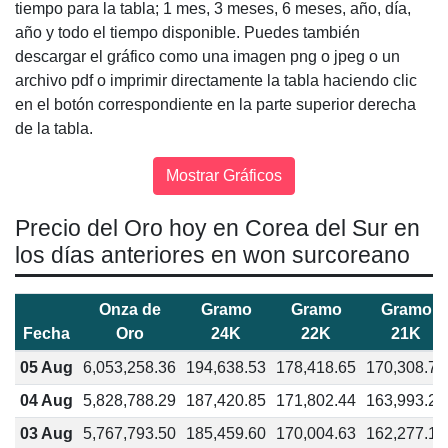
tiempo para la tabla; 1 mes, 3 meses, 6 meses, año, día,
año y todo el tiempo disponible. Puedes también
descargar el gráfico como una imagen png o jpeg o un
archivo pdf o imprimir directamente la tabla haciendo clic
en el botón correspondiente en la parte superior derecha
de la tabla.
Precio del Oro hoy en Corea del Sur en
los días anteriores en won surcoreano
Onza de
Gramo
Gramo
Gramo
Fecha
Oro
24K
22K
21K
05 Aug
6,053,258.36
194,638.53
178,418.65
170,308.72
04 Aug
5,828,788.29
187,420.85
171,802.44
163,993.24
03 Aug
5,767,793.50
185,459.60
170,004.63
162,277.15