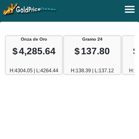
Onza de Oro
Gramo 24
$
4,285.64
$
137.80
$
H:4304.05 | L:4264.44
H:138.39 | L:137.12
H:12