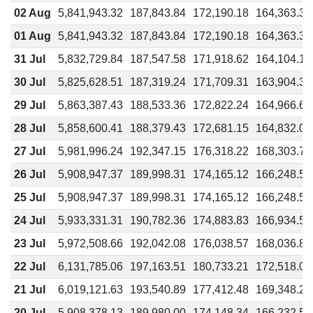
02 Aug
5,841,943.32
187,843.84
172,190.18
164,363.36
01 Aug
5,841,943.32
187,843.84
172,190.18
164,363.36
31 Jul
5,832,729.84
187,547.58
171,918.62
164,104.14
30 Jul
5,825,628.51
187,319.24
171,709.31
163,904.34
29 Jul
5,863,387.43
188,533.36
172,822.24
164,966.69
28 Jul
5,858,600.41
188,379.43
172,681.15
164,832.01
27 Jul
5,981,996.24
192,347.15
176,318.22
168,303.75
26 Jul
5,908,947.37
189,998.31
174,165.12
166,248.52
25 Jul
5,908,947.37
189,998.31
174,165.12
166,248.52
24 Jul
5,933,331.31
190,782.36
174,883.83
166,934.56
23 Jul
5,972,508.66
192,042.08
176,038.57
168,036.82
22 Jul
6,131,785.06
197,163.51
180,733.21
172,518.07
21 Jul
6,019,121.63
193,540.89
177,412.48
169,348.28
20 Jul
5,908,378.13
189,980.00
174,148.34
166,232.50