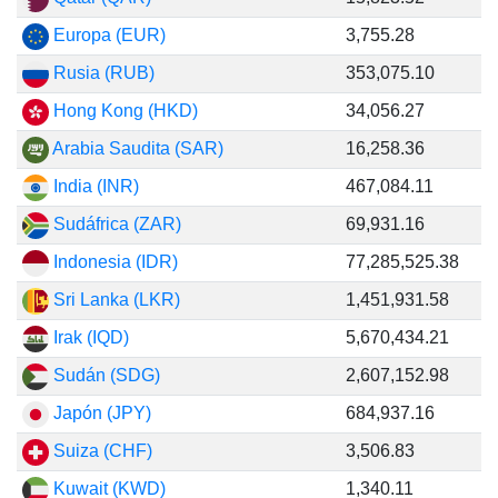
Europa (EUR)
3,755.28
Rusia (RUB)
353,075.10
Hong Kong (HKD)
34,056.27
Arabia Saudita (SAR)
16,258.36
India (INR)
467,084.11
Sudáfrica (ZAR)
69,931.16
Indonesia (IDR)
77,285,525.38
Sri Lanka (LKR)
1,451,931.58
Irak (IQD)
5,670,434.21
Sudán (SDG)
2,607,152.98
Japón (JPY)
684,937.16
Suiza (CHF)
3,506.83
Kuwait (KWD)
1,340.11