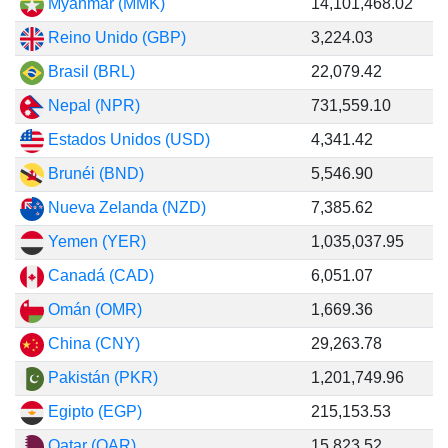
Myanmar (MMK)
14,101,468.02
Reino Unido (GBP)
3,224.03
Brasil (BRL)
22,079.42
Nepal (NPR)
731,559.10
Estados Unidos (USD)
4,341.42
Brunéi (BND)
5,546.90
Nueva Zelanda (NZD)
7,385.62
Yemen (YER)
1,035,037.95
Canadá (CAD)
6,051.07
Omán (OMR)
1,669.36
China (CNY)
29,263.78
Pakistán (PKR)
1,201,749.96
Egipto (EGP)
215,153.53
Qatar (QAR)
15,823.52