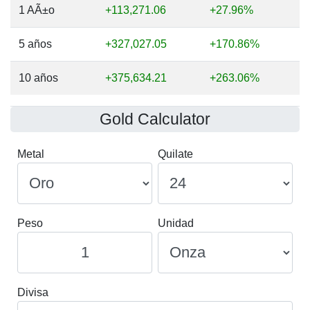
1 AÃ±o
+113,271.06
+27.96%
5 años
+327,027.05
+170.86%
10 años
+375,634.21
+263.06%
Gold Calculator
Metal
Quilate
Peso
Unidad
Divisa