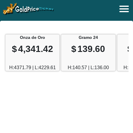
Onza de Oro
Gramo 24
$
4,341.42
$
139.60
$
H:4371.79 | L:4229.61
H:140.57 | L:136.00
H:12