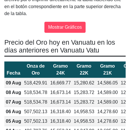
en el botón correspondiente en la parte superior derecha
de la tabla.
Precio del Oro hoy en Vanuatu en los
días anteriores en Vanuatu Vatu
Onza de
Gramo
Gramo
Gramo
Gr
Fecha
Oro
24K
22K
21K
1
09 Aug
518,429.91
16,669.77
15,280.62
14,586.05
12,5
08 Aug
518,534.78
16,673.14
15,283.72
14,589.00
12,5
07 Aug
518,534.78
16,673.14
15,283.72
14,589.00
12,5
06 Aug
507,502.13
16,318.40
14,958.53
14,278.60
12,2
05 Aug
507,502.13
16,318.40
14,958.53
14,278.60
12,2