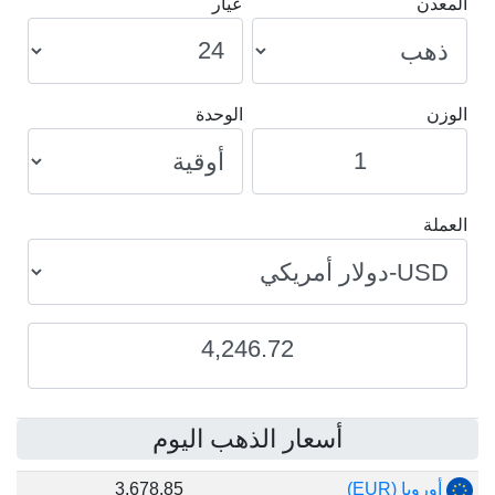
المعدن
عيار
الوزن
الوحدة
العملة
4,246.72
أسعار الذهب اليوم
أوروبا (EUR)
3,678.85