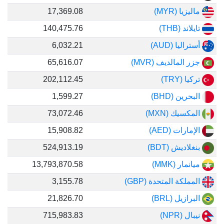
ماليزيا (MYR)
17,369.08
تايلاند (THB)
140,475.76
أستراليا (AUD)
6,032.21
جزر المالديف (MVR)
65,616.07
تركيا (TRY)
202,112.45
البحرين (BHD)
1,599.27
المكسيك (MXN)
73,072.46
الإمارات (AED)
15,908.82
بنغلاديش (BDT)
524,913.19
ميانمار (MMK)
13,793,870.58
المملكة المتحدة (GBP)
3,155.78
البرازيل (BRL)
21,826.70
نيبال (NPR)
715,983.83