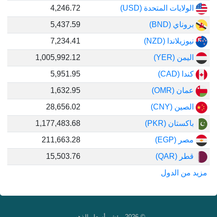
الولايات المتحدة (USD)
4,246.72
بروناي (BND)
5,437.59
نيوزيلاندا (NZD)
7,234.41
اليمن (YER)
1,005,992.12
كندا (CAD)
5,951.95
عمان (OMR)
1,632.95
الصين (CNY)
28,656.02
باكستان (PKR)
1,177,483.68
مصر (EGP)
211,663.28
قطر (QAR)
15,503.76
مزيد من الدول
© 2026
مؤشر أسعار الذهب