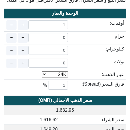
سعر البيع و سعر الشراء. فارق السعر الافتراضي هو 5 في المئة.
الوحدة والعيار
أوقيات:
−
+
جرام:
−
+
كيلوجرام:
−
+
تولات:
−
+
عيار الذهب:
فارق السعر (Spread):
%
سعر الذهب الاجمالي (OMR)
1,632.95
سعر الشراء
1,616.62
سعر البيع
1,649.28