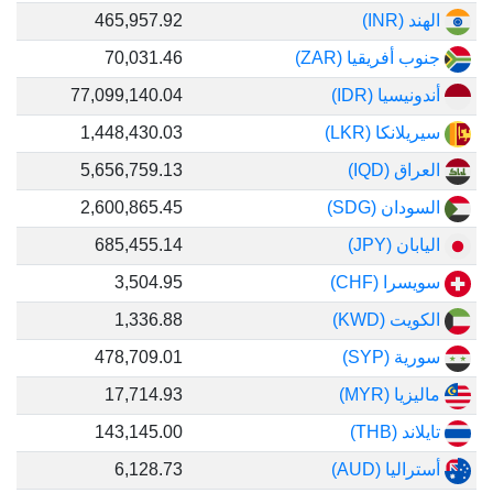
الهند (INR)
465,957.92
جنوب أفريقيا (ZAR)
70,031.46
أندونيسيا (IDR)
77,099,140.04
سيريلانكا (LKR)
1,448,430.03
العراق (IQD)
5,656,759.13
السودان (SDG)
2,600,865.45
اليابان (JPY)
685,455.14
سويسرا (CHF)
3,504.95
الكويت (KWD)
1,336.88
سورية (SYP)
478,709.01
ماليزيا (MYR)
17,714.93
تايلاند (THB)
143,145.00
أستراليا (AUD)
6,128.73