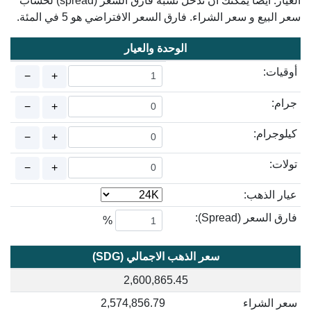
العيار. أيضا يمكنك ان تدخل نسبة فارق السعر (spread) لحساب
سعر البيع و سعر الشراء. فارق السعر الافتراضي هو 5 في المئة.
الوحدة والعيار
أوقيات:
−
+
جرام:
−
+
كيلوجرام:
−
+
تولات:
−
+
عيار الذهب:
فارق السعر (Spread):
%
سعر الذهب الاجمالي (SDG)
2,600,865.45
سعر الشراء
2,574,856.79