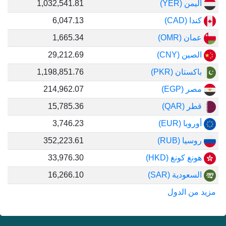
اليمن (YER)
1,032,541.81
كندا (CAD)
6,047.13
عمان (OMR)
1,665.34
الصين (CNY)
29,212.69
باكستان (PKR)
1,198,851.76
مصر (EGP)
214,962.07
قطر (QAR)
15,785.36
أوروبا (EUR)
3,746.23
روسيا (RUB)
352,223.61
هونغ كونغ (HKD)
33,976.30
السعودية (SAR)
16,266.10
مزيد من الدول