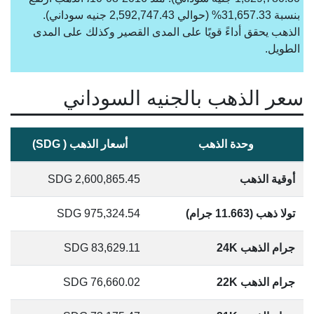
بنسبة 31,657.33% (حوالي 2,592,747.43 جنيه سوداني).
الذهب يحقق أداءً قويًا على المدى القصير وكذلك على المدى
الطويل.
سعر الذهب بالجنيه السوداني
وحدة الذهب
أسعار الذهب ( SDG)
أوقية الذهب
2,600,865.45
SDG
تولا ذهب (11.663 جرام)
975,324.54
SDG
جرام الذهب 24K
83,629.11
SDG
جرام الذهب 22K
76,660.02
SDG