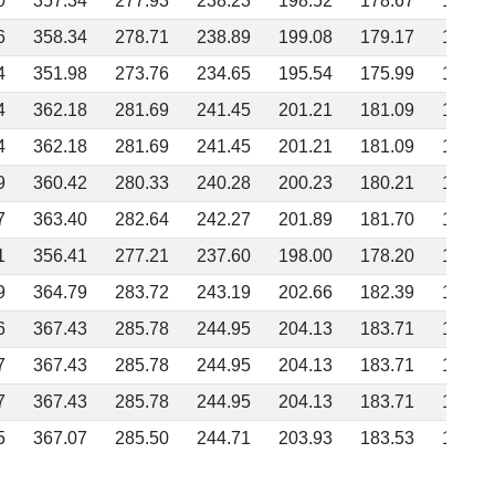
0
357.34
277.93
238.23
198.52
178.67
158.8
6
358.34
278.71
238.89
199.08
179.17
159.2
4
351.98
273.76
234.65
195.54
175.99
156.4
4
362.18
281.69
241.45
201.21
181.09
160.9
4
362.18
281.69
241.45
201.21
181.09
160.9
9
360.42
280.33
240.28
200.23
180.21
160.1
7
363.40
282.64
242.27
201.89
181.70
161.5
1
356.41
277.21
237.60
198.00
178.20
158.4
9
364.79
283.72
243.19
202.66
182.39
162.1
6
367.43
285.78
244.95
204.13
183.71
163.3
7
367.43
285.78
244.95
204.13
183.71
163.3
7
367.43
285.78
244.95
204.13
183.71
163.3
5
367.07
285.50
244.71
203.93
183.53
163.1