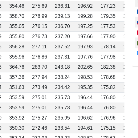
3
354.46
275.69
236.31
196.92
177.23
157.5
8
358.70
278.99
239.13
199.28
179.35
159.4
3
355.05
276.15
236.70
197.25
177.53
157.8
9
355.80
276.73
237.20
197.66
177.90
158.1
6
356.28
277.11
237.52
197.93
178.14
158.3
9
355.96
276.86
237.31
197.76
177.98
158.2
6
364.76
283.70
243.18
202.65
182.38
162.1
1
357.36
277.94
238.24
198.53
178.68
158.8
4
351.63
273.49
234.42
195.35
175.82
156.2
2
353.59
275.01
235.73
196.44
176.80
157.1
2
353.59
275.01
235.73
196.44
176.80
157.1
0
353.92
275.27
235.95
196.62
176.96
157.3
9
350.30
272.46
233.54
194.61
175.15
155.6