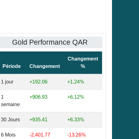
Gold Performance QAR
Changement
Période
Changement
%
1 jour
+192.06
+1.24%
1
+906.93
+6.12%
semaine
30 Jours
+935.41
+6.33%
6 Mois
-2,401.77
-13.26%