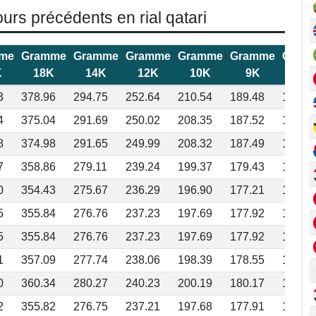
ours précédents en rial qatari
me
Gramme
Gramme
Gramme
Gramme
Gramme
Gram
K
18K
14K
12K
10K
9K
8K
3
378.96
294.75
252.64
210.54
189.48
168.4
4
375.04
291.69
250.02
208.35
187.52
166.6
8
374.98
291.65
249.99
208.32
187.49
166.6
7
358.86
279.11
239.24
199.37
179.43
159.4
0
354.43
275.67
236.29
196.90
177.21
157.5
5
355.84
276.76
237.23
197.69
177.92
158.1
5
355.84
276.76
237.23
197.69
177.92
158.1
1
357.09
277.74
238.06
198.39
178.55
158.7
0
360.34
280.27
240.23
200.19
180.17
160.1
2
355.82
276.75
237.21
197.68
177.91
158.1