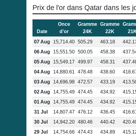
Prix de l'or dans Qatar dans les j
Once
Gramme
Gramme
Gram
Date
d'or
24K
22K
21
07 Aug
15,714.40
505.29
463.18
442.1
06 Aug
15,551.50
500.05
458.38
437.5
05 Aug
15,549.17
499.97
458.31
437.4
04 Aug
14,880.61
478.48
438.60
418.6
03 Aug
14,696.98
472.57
433.19
413.5
02 Aug
14,755.49
474.45
434.92
415.1
01 Aug
14,755.49
474.45
434.92
415.1
31 Jul
14,807.47
476.12
436.45
416.6
30 Jul
14,942.20
480.46
440.42
420.4
29 Jul
14,754.66
474.43
434.89
415.1