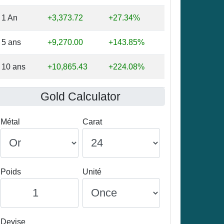
1 An
+3,373.72
+27.34%
5 ans
+9,270.00
+143.85%
10 ans
+10,865.43
+224.08%
Gold Calculator
Métal
Carat
Poids
Unité
Devise