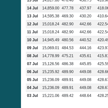
15 Jul
14,817.80
476.46
436.75
416.9
14 Jul
14,859.00
477.78
437.97
418.0
13 Jul
14,595.38
469.30
430.20
410.6
12 Jul
15,018.24
482.90
442.66
422.5
11 Jul
15,018.24
482.90
442.66
422.5
10 Jul
14,945.49
480.56
440.52
420.4
09 Jul
15,069.01
484.53
444.16
423.9
08 Jul
14,778.99
475.21
435.61
415.8
07 Jul
15,126.56
486.38
445.85
425.5
06 Jul
15,235.92
489.90
449.08
428.6
05 Jul
15,236.09
489.91
449.08
428.6
04 Jul
15,236.09
489.91
449.08
428.6
03 Jul
15,221.06
489.42
448.64
428.2