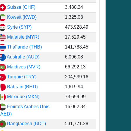
Suisse (CHF)
3,480.24
Koweït (KWD)
1,325.03
Syrie (SYP)
473,928.49
Malaisie (MYR)
17,529.45
Thaïlande (THB)
141,788.45
Australie (AUD)
6,096.08
Maldives (MVR)
66,292.13
Turquie (TRY)
204,539.16
Bahrain (BHD)
1,619.94
Mexique (MXN)
73,699.99
Émirats Arabes Unis
16,062.34
(AED)
Bangladesh (BDT)
531,771.28