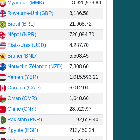
Myanmar (MMK)
13,926,978.84
Royaume-Uni (GBP)
3,186.58
Brésil (BRL)
21,968.72
me
Népal (NPR)
726,094.70
3
États-Unis (USD)
4,287.70
8
Brunei (BND)
5,508.45
6
Nouvelle-Zélande (NZD)
7,308.60
9
Yemen (YER)
1,015,593.21
2
Canada (CAD)
6,012.04
5
Oman (OMR)
1,648.66
5
Chine (CNY)
28,920.97
1
Pakistan (PKR)
1,192,659.40
5
Égypte (EGP)
213,450.24
4