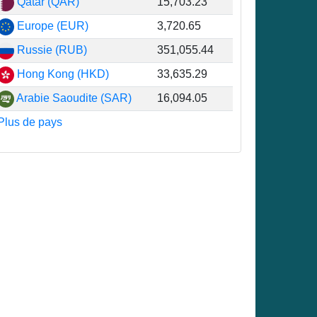
Qatar (QAR)
15,703.23
4
Europe (EUR)
3,720.65
2
Russie (RUB)
351,055.44
0
Hong Kong (HKD)
33,635.29
3
Arabie Saoudite (SAR)
16,094.05
5
Plus de pays
0
2
2
8
5
5
0
9