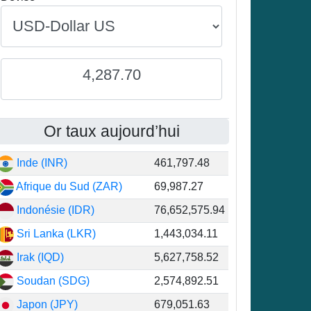
4,287.70
Or taux aujourd’hui
Inde (INR)
461,797.48
Afrique du Sud (ZAR)
69,987.27
Indonésie (IDR)
76,652,575.94
Sri Lanka (LKR)
1,443,034.11
Irak (IQD)
5,627,758.52
Soudan (SDG)
2,574,892.51
Japon (JPY)
679,051.63