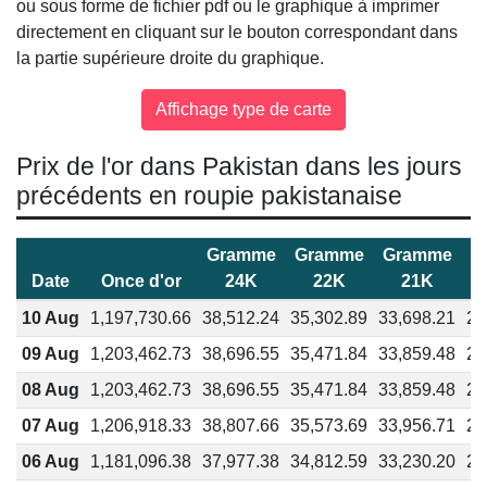
ou sous forme de fichier pdf ou le graphique à imprimer
directement en cliquant sur le bouton correspondant dans
la partie supérieure droite du graphique.
Prix de l'or dans Pakistan dans les jours
précédents en roupie pakistanaise
Gramme
Gramme
Gramme
G
Date
Once d'or
24K
22K
21K
10 Aug
1,197,730.66
38,512.24
35,302.89
33,698.21
28
09 Aug
1,203,462.73
38,696.55
35,471.84
33,859.48
29
08 Aug
1,203,462.73
38,696.55
35,471.84
33,859.48
29
07 Aug
1,206,918.33
38,807.66
35,573.69
33,956.71
29
06 Aug
1,181,096.38
37,977.38
34,812.59
33,230.20
28