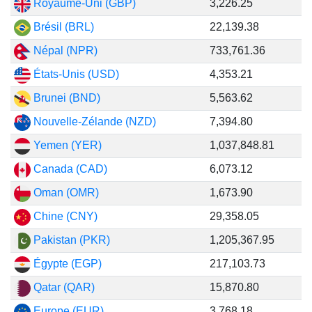
Royaume-Uni (GBP)
3,226.25
Brésil (BRL)
22,139.38
Népal (NPR)
733,761.36
États-Unis (USD)
4,353.21
Brunei (BND)
5,563.62
Nouvelle-Zélande (NZD)
7,394.80
Yemen (YER)
1,037,848.81
Canada (CAD)
6,073.12
Oman (OMR)
1,673.90
Chine (CNY)
29,358.05
Pakistan (PKR)
1,205,367.95
Égypte (EGP)
217,103.73
Qatar (QAR)
15,870.80
Europe (EUR)
3,768.18