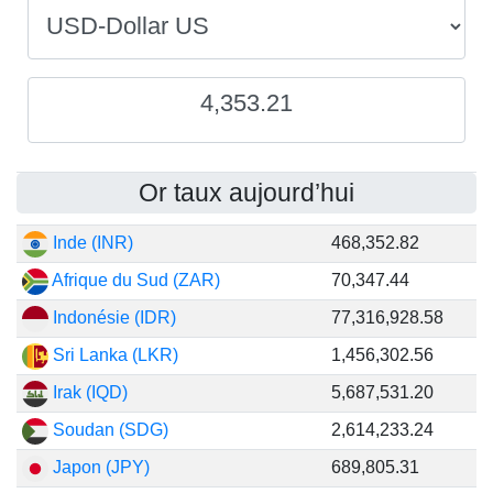
4,353.21
Or taux aujourd’hui
Inde (INR)
468,352.82
Afrique du Sud (ZAR)
70,347.44
Indonésie (IDR)
77,316,928.58
Sri Lanka (LKR)
1,456,302.56
Irak (IQD)
5,687,531.20
Soudan (SDG)
2,614,233.24
Japon (JPY)
689,805.31