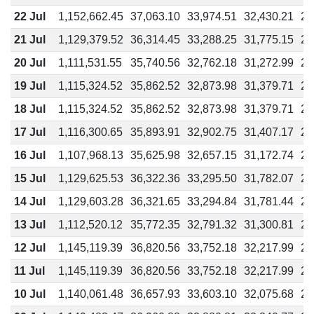
22 Jul
1,152,662.45
37,063.10
33,974.51
32,430.21
27
21 Jul
1,129,379.52
36,314.45
33,288.25
31,775.15
27
20 Jul
1,111,531.55
35,740.56
32,762.18
31,272.99
26
19 Jul
1,115,324.52
35,862.52
32,873.98
31,379.71
26
18 Jul
1,115,324.52
35,862.52
32,873.98
31,379.71
26
17 Jul
1,116,300.65
35,893.91
32,902.75
31,407.17
26
16 Jul
1,107,968.13
35,625.98
32,657.15
31,172.74
26
15 Jul
1,129,625.53
36,322.36
33,295.50
31,782.07
27
14 Jul
1,129,603.28
36,321.65
33,294.84
31,781.44
27
13 Jul
1,112,520.12
35,772.35
32,791.32
31,300.81
26
12 Jul
1,145,119.39
36,820.56
33,752.18
32,217.99
27
11 Jul
1,145,119.39
36,820.56
33,752.18
32,217.99
27
10 Jul
1,140,061.48
36,657.93
33,603.10
32,075.68
27