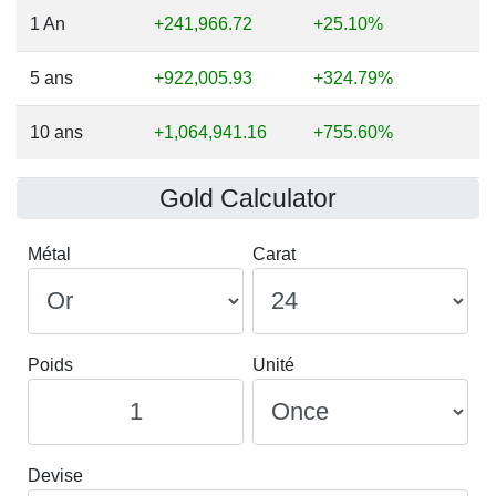
1 An
+241,966.72
+25.10%
5 ans
+922,005.93
+324.79%
10 ans
+1,064,941.16
+755.60%
Gold Calculator
Métal
Carat
Poids
Unité
Devise