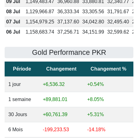
09 Jul
1,149,483.47
36,960.88
33,880.81
32,340.77
27
08 Jul
1,129,966.87
36,333.34
33,305.56
31,791.67
27
07 Jul
1,154,979.25
37,137.60
34,042.80
32,495.40
27
06 Jul
1,158,683.74
37,256.71
34,151.99
32,599.62
27
Gold Performance PKR
Période
Changement
Changement %
1 jour
+6,536.32
+0.54%
1 semaine
+89,881.01
+8.05%
30 Jours
+60,761.39
+5.31%
6 Mois
-199,233.53
-14.18%