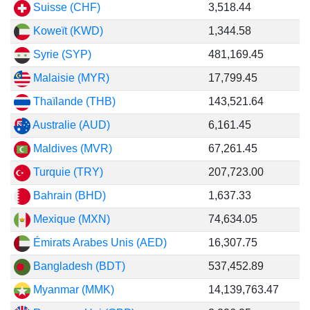
Suisse (CHF)
3,518.44
Koweït (KWD)
1,344.58
Syrie (SYP)
481,169.45
Malaisie (MYR)
17,799.45
Thaïlande (THB)
143,521.64
Australie (AUD)
6,161.45
Maldives (MVR)
67,261.45
Turquie (TRY)
207,723.00
Bahrain (BHD)
1,637.33
Mexique (MXN)
74,634.05
Émirats Arabes Unis (AED)
16,307.75
Bangladesh (BDT)
537,452.89
Myanmar (MMK)
14,139,763.47