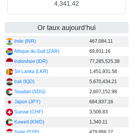
4,341.42
Or taux aujourd’hui
Inde (INR)
467,084.11
Afrique du Sud (ZAR)
69,931.16
Indonésie (IDR)
77,285,525.38
Sri Lanka (LKR)
1,451,931.58
Irak (IQD)
5,670,434.21
Soudan (SDG)
2,607,152.98
Japon (JPY)
684,937.16
Suisse (CHF)
3,506.83
Koweït (KWD)
1,340.11
Syrie (SYP)
479,866.27