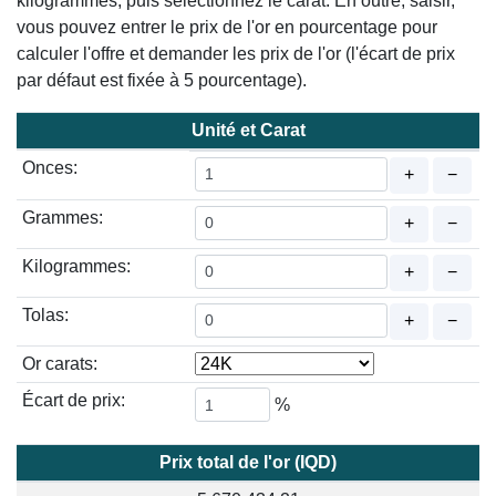
kilogrammes, puis sélectionnez le carat. En outre, saisir,
vous pouvez entrer le prix de l'or en pourcentage pour
calculer l'offre et demander les prix de l'or (l'écart de prix
par défaut est fixée à 5 pourcentage).
Unité et Carat
Onces:
+
−
Grammes:
+
−
Kilogrammes:
+
−
Tolas:
+
−
Or carats:
Écart de prix:
%
Prix total de l'or (IQD)