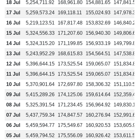
18 Jul
5,254,711.92
168,961.80
154,881.65
147,841.57
17 Jul
5,259,573.24
169,118.11
155,024.93
147,978.35
16 Jul
5,219,123.51
167,817.48
153,832.69
146,840.29
15 Jul
5,324,556.33
171,207.60
156,940.30
149,806.65
14 Jul
5,324,315.20
171,199.85
156,933.19
149,799.86
13 Jul
5,243,952.29
168,615.83
154,564.51
147,538.85
12 Jul
5,396,644.15
173,525.54
159,065.07
151,834.84
11 Jul
5,396,644.15
173,525.54
159,065.07
151,834.84
10 Jul
5,370,901.64
172,697.80
158,306.32
151,110.58
09 Jul
5,415,289.26
174,125.06
159,614.64
152,359.42
08 Jul
5,325,391.54
171,234.45
156,964.92
149,830.15
07 Jul
5,437,759.34
174,847.57
160,276.94
152,991.62
06 Jul
5,459,594.77
175,549.67
160,920.53
153,605.96
05 Jul
5,459,794.52
175,556.09
160,926.42
153,611.58