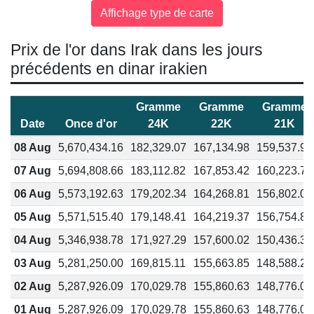
Prix de l'or dans Irak dans les jours
précédents en dinar irakien
Gramme
Gramme
Gramme
Date
Once d'or
24K
22K
21K
08 Aug
5,670,434.16
182,329.07
167,134.98
159,537.94
07 Aug
5,694,808.66
183,112.82
167,853.42
160,223.72
06 Aug
5,573,192.63
179,202.34
164,268.81
156,802.04
05 Aug
5,571,515.40
179,148.41
164,219.37
156,754.85
04 Aug
5,346,938.78
171,927.29
157,600.02
150,436.38
03 Aug
5,281,250.00
169,815.11
155,663.85
148,588.22
02 Aug
5,287,926.09
170,029.78
155,860.63
148,776.06
01 Aug
5,287,926.09
170,029.78
155,860.63
148,776.06