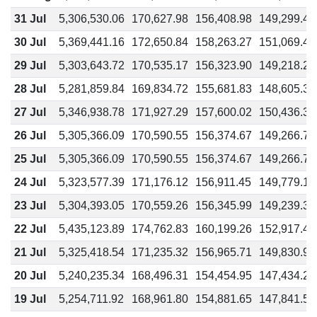
31 Jul
5,306,530.06
170,627.98
156,408.98
149,299.48
30 Jul
5,369,441.16
172,650.84
158,263.27
151,069.49
29 Jul
5,303,643.72
170,535.17
156,323.90
149,218.27
28 Jul
5,281,859.84
169,834.72
155,681.83
148,605.38
27 Jul
5,346,938.78
171,927.29
157,600.02
150,436.38
26 Jul
5,305,366.09
170,590.55
156,374.67
149,266.73
25 Jul
5,305,366.09
170,590.55
156,374.67
149,266.73
24 Jul
5,323,577.39
171,176.12
156,911.45
149,779.11
23 Jul
5,304,393.05
170,559.26
156,345.99
149,239.35
22 Jul
5,435,123.89
174,762.83
160,199.26
152,917.47
21 Jul
5,325,418.54
171,235.32
156,965.71
149,830.91
20 Jul
5,240,235.34
168,496.31
154,454.95
147,434.27
19 Jul
5,254,711.92
168,961.80
154,881.65
147,841.57