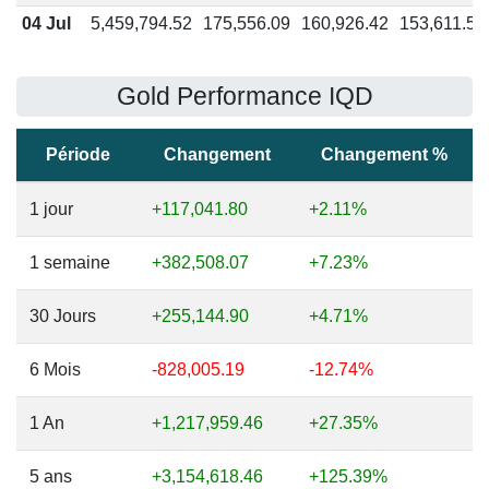
04 Jul
5,459,794.52
175,556.09
160,926.42
153,611.58
Gold Performance IQD
Période
Changement
Changement %
1 jour
+117,041.80
+2.11%
1 semaine
+382,508.07
+7.23%
30 Jours
+255,144.90
+4.71%
6 Mois
-828,005.19
-12.74%
1 An
+1,217,959.46
+27.35%
5 ans
+3,154,618.46
+125.39%