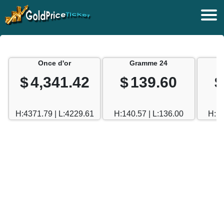
Once d'or
Gramme 24
$
4,341.42
$
139.60
$
H:4371.79 | L:4229.61
H:140.57 | L:136.00
H:12