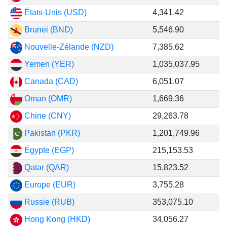
États-Unis (USD)
4,341.42
Brunei (BND)
5,546.90
Nouvelle-Zélande (NZD)
7,385.62
Yemen (YER)
1,035,037.95
Canada (CAD)
6,051.07
Oman (OMR)
1,669.36
Chine (CNY)
29,263.78
Pakistan (PKR)
1,201,749.96
Égypte (EGP)
215,153.53
Qatar (QAR)
15,823.52
Europe (EUR)
3,755.28
Russie (RUB)
353,075.10
Hong Kong (HKD)
34,056.27