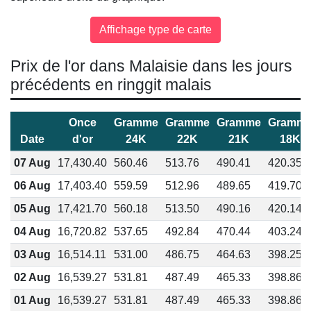
Prix de l'or dans Malaisie dans les jours
précédents en ringgit malais
Once
Gramme
Gramme
Gramme
Gramm
Date
d'or
24K
22K
21K
18K
07 Aug
17,430.40
560.46
513.76
490.41
420.35
06 Aug
17,403.40
559.59
512.96
489.65
419.70
05 Aug
17,421.70
560.18
513.50
490.16
420.14
04 Aug
16,720.82
537.65
492.84
470.44
403.24
03 Aug
16,514.11
531.00
486.75
464.63
398.25
02 Aug
16,539.27
531.81
487.49
465.33
398.86
01 Aug
16,539.27
531.81
487.49
465.33
398.86