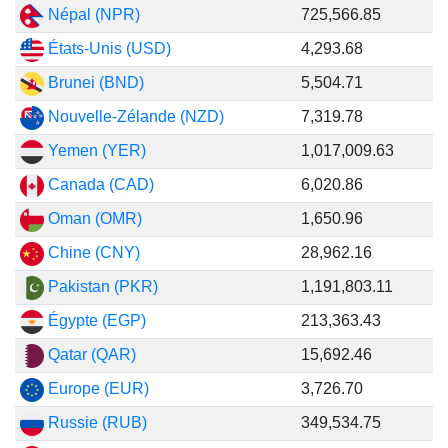
Népal (NPR)
725,566.85
États-Unis (USD)
4,293.68
Brunei (BND)
5,504.71
Nouvelle-Zélande (NZD)
7,319.78
Yemen (YER)
1,017,009.63
Canada (CAD)
6,020.86
Oman (OMR)
1,650.96
Chine (CNY)
28,962.16
Pakistan (PKR)
1,191,803.11
Égypte (EGP)
213,363.43
Qatar (QAR)
15,692.46
Europe (EUR)
3,726.70
Russie (RUB)
349,534.75