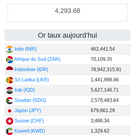
4,293.68
Or taux aujourd’hui
Inde (INR)
462,441.54
Afrique du Sud (ZAR)
70,109.35
Indonésie (IDR)
76,942,315.91
Sri Lanka (LKR)
1,441,998.46
Irak (IQD)
5,627,146.71
Soudan (SDG)
2,578,483.64
Japon (JPY)
679,861.29
Suisse (CHF)
3,486.34
Koweït (KWD)
1,329.62