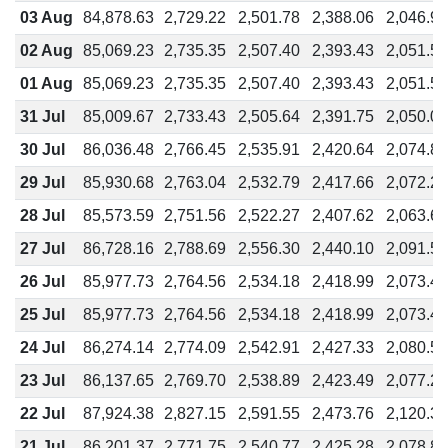
03 Aug
84,878.63
2,729.22
2,501.78
2,388.06
2,046.91
02 Aug
85,069.23
2,735.35
2,507.40
2,393.43
2,051.51
01 Aug
85,069.23
2,735.35
2,507.40
2,393.43
2,051.51
31 Jul
85,009.67
2,733.43
2,505.64
2,391.75
2,050.07
30 Jul
86,036.48
2,766.45
2,535.91
2,420.64
2,074.83
29 Jul
85,930.68
2,763.04
2,532.79
2,417.66
2,072.28
28 Jul
85,573.59
2,751.56
2,522.27
2,407.62
2,063.67
27 Jul
86,728.16
2,788.69
2,556.30
2,440.10
2,091.52
26 Jul
85,977.73
2,764.56
2,534.18
2,418.99
2,073.42
25 Jul
85,977.73
2,764.56
2,534.18
2,418.99
2,073.42
24 Jul
86,274.14
2,774.09
2,542.91
2,427.33
2,080.57
23 Jul
86,137.65
2,769.70
2,538.89
2,423.49
2,077.27
22 Jul
87,924.38
2,827.15
2,591.55
2,473.76
2,120.36
21 Jul
86,201.37
2,771.75
2,540.77
2,425.28
2,078.81