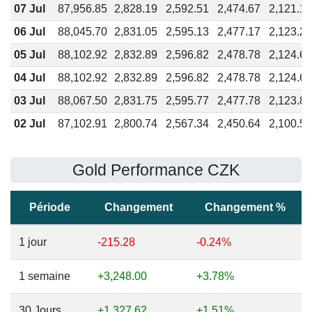
07 Jul
87,956.85
2,828.19
2,592.51
2,474.67
2,121.15
06 Jul
88,045.70
2,831.05
2,595.13
2,477.17
2,123.29
05 Jul
88,102.92
2,832.89
2,596.82
2,478.78
2,124.67
04 Jul
88,102.92
2,832.89
2,596.82
2,478.78
2,124.67
03 Jul
88,067.50
2,831.75
2,595.77
2,477.78
2,123.81
02 Jul
87,102.91
2,800.74
2,567.34
2,450.64
2,100.55
Gold Performance CZK
Période
Changement
Changement %
1 jour
-215.28
-0.24%
1 semaine
+3,248.00
+3.78%
30 Jours
+1,327.62
+1.51%