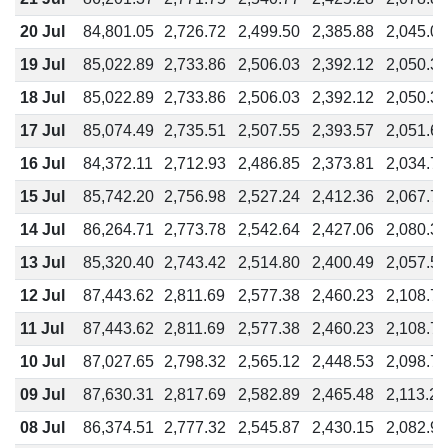
20 Jul
84,801.05
2,726.72
2,499.50
2,385.88
2,045.04
19 Jul
85,022.89
2,733.86
2,506.03
2,392.12
2,050.39
18 Jul
85,022.89
2,733.86
2,506.03
2,392.12
2,050.39
17 Jul
85,074.49
2,735.51
2,507.55
2,393.57
2,051.64
16 Jul
84,372.11
2,712.93
2,486.85
2,373.81
2,034.70
15 Jul
85,742.20
2,756.98
2,527.24
2,412.36
2,067.74
14 Jul
86,264.71
2,773.78
2,542.64
2,427.06
2,080.34
13 Jul
85,320.40
2,743.42
2,514.80
2,400.49
2,057.57
12 Jul
87,443.62
2,811.69
2,577.38
2,460.23
2,108.77
11 Jul
87,443.62
2,811.69
2,577.38
2,460.23
2,108.77
10 Jul
87,027.65
2,798.32
2,565.12
2,448.53
2,098.74
09 Jul
87,630.31
2,817.69
2,582.89
2,465.48
2,113.27
08 Jul
86,374.51
2,777.32
2,545.87
2,430.15
2,082.99