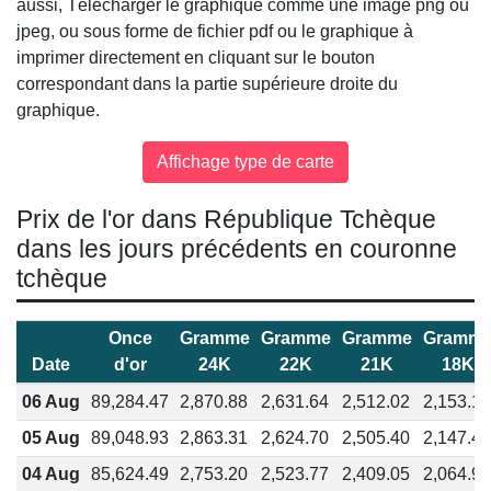
aussi, Télécharger le graphique comme une image png ou
jpeg, ou sous forme de fichier pdf ou le graphique à
imprimer directement en cliquant sur le bouton
correspondant dans la partie supérieure droite du
graphique.
Prix de l'or dans République Tchèque
dans les jours précédents en couronne
tchèque
Once
Gramme
Gramme
Gramme
Gramm
Date
d'or
24K
22K
21K
18K
06 Aug
89,284.47
2,870.88
2,631.64
2,512.02
2,153.16
05 Aug
89,048.93
2,863.31
2,624.70
2,505.40
2,147.48
04 Aug
85,624.49
2,753.20
2,523.77
2,409.05
2,064.90