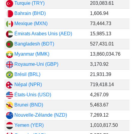
Turquie (TRY)
203,083.61
Bahrain (BHD)
1,606.94
Mexique (MXN)
73,444.73
Émirats Arabes Unis (AED)
15,985.13
Bangladesh (BDT)
527,431.01
Myanmar (MMK)
13,860,034.76
Royaume-Uni (GBP)
3,170.92
Brésil (BRL)
21,931.39
Népal (NPR)
719,418.14
États-Unis (USD)
4,267.09
Brunei (BND)
5,463.67
Nouvelle-Zélande (NZD)
7,269.12
Yemen (YER)
1,010,817.50