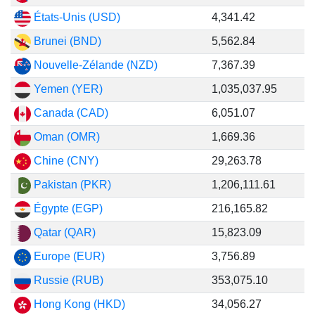
États-Unis (USD)
4,341.42
Brunei (BND)
5,562.84
Nouvelle-Zélande (NZD)
7,367.39
Yemen (YER)
1,035,037.95
Canada (CAD)
6,051.07
Oman (OMR)
1,669.36
Chine (CNY)
29,263.78
Pakistan (PKR)
1,206,111.61
Égypte (EGP)
216,165.82
Qatar (QAR)
15,823.09
Europe (EUR)
3,756.89
Russie (RUB)
353,075.10
Hong Kong (HKD)
34,056.27