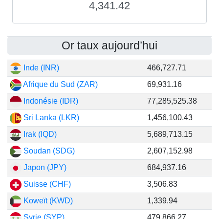
4,341.42
Or taux aujourd’hui
Inde (INR)
466,727.71
Afrique du Sud (ZAR)
69,931.16
Indonésie (IDR)
77,285,525.38
Sri Lanka (LKR)
1,456,100.43
Irak (IQD)
5,689,713.15
Soudan (SDG)
2,607,152.98
Japon (JPY)
684,937.16
Suisse (CHF)
3,506.83
Koweït (KWD)
1,339.94
Syrie (SYP)
479,866.27