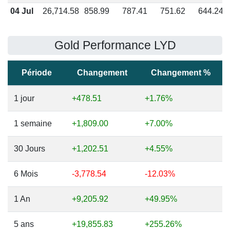
04 Jul
26,714.58
858.99
787.41
751.62
644.24
Gold Performance LYD
Période
Changement
Changement %
1 jour
+478.51
+1.76%
1 semaine
+1,809.00
+7.00%
30 Jours
+1,202.51
+4.55%
6 Mois
-3,778.54
-12.03%
1 An
+9,205.92
+49.95%
5 ans
+19,855.83
+255.26%