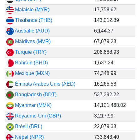
Malaisie (MYR)
17,758.62
Thaïlande (THB)
143,012.89
Australie (AUD)
6,144.37
Maldives (MVR)
67,079.28
Turquie (TRY)
206,688.93
Bahrain (BHD)
1,637.24
Mexique (MXN)
74,348.99
Émirats Arabes Unis (AED)
16,265.53
Bangladesh (BDT)
537,392.22
Myanmar (MMK)
14,101,468.02
Royaume-Uni (GBP)
3,217.99
Brésil (BRL)
22,079.38
Népal (NPR)
733,643.40