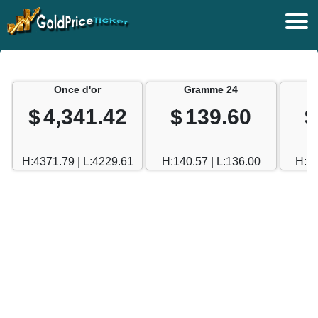
Once d'or
Gramme 24
$
4,341.42
$
139.60
$
H:4371.79 | L:4229.61
H:140.57 | L:136.00
H:12