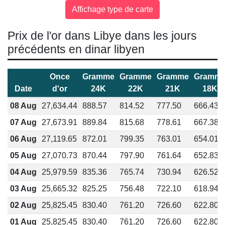
Prix de l'or dans Libye dans les jours
précédents en dinar libyen
Once
Gramme
Gramme
Gramme
Gramm
Date
d'or
24K
22K
21K
18K
08 Aug
27,634.44
888.57
814.52
777.50
666.43
07 Aug
27,673.91
889.84
815.68
778.61
667.38
06 Aug
27,119.65
872.01
799.35
763.01
654.01
05 Aug
27,070.73
870.44
797.90
761.64
652.83
04 Aug
25,979.59
835.36
765.74
730.94
626.52
03 Aug
25,665.32
825.25
756.48
722.10
618.94
02 Aug
25,825.45
830.40
761.20
726.60
622.80
01 Aug
25,825.45
830.40
761.20
726.60
622.80