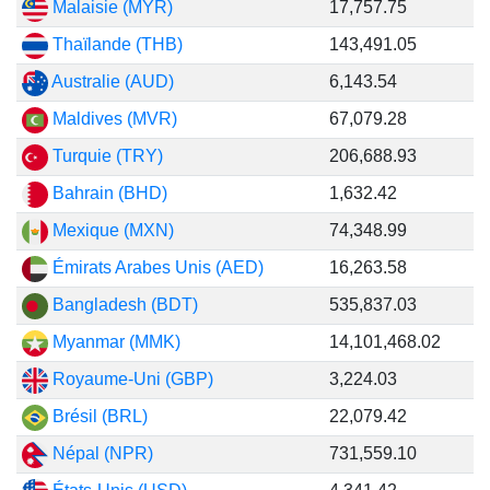
Malaisie (MYR)
17,757.75
Thaïlande (THB)
143,491.05
Australie (AUD)
6,143.54
Maldives (MVR)
67,079.28
Turquie (TRY)
206,688.93
Bahrain (BHD)
1,632.42
Mexique (MXN)
74,348.99
Émirats Arabes Unis (AED)
16,263.58
Bangladesh (BDT)
535,837.03
Myanmar (MMK)
14,101,468.02
Royaume-Uni (GBP)
3,224.03
Brésil (BRL)
22,079.42
Népal (NPR)
731,559.10