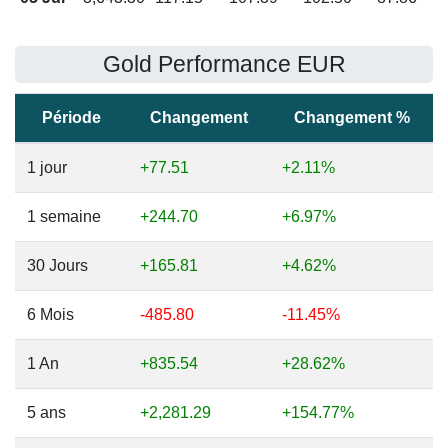
Gold Performance EUR
Période
Changement
Changement %
1 jour
+77.51
+2.11%
1 semaine
+244.70
+6.97%
30 Jours
+165.81
+4.62%
6 Mois
-485.80
-11.45%
1 An
+835.54
+28.62%
5 ans
+2,281.29
+154.77%