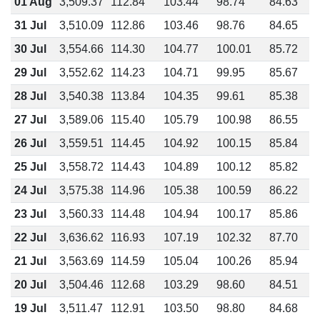
01 Aug
3,509.37
112.84
103.44
98.74
84.63
31 Jul
3,510.09
112.86
103.46
98.76
84.65
30 Jul
3,554.66
114.30
104.77
100.01
85.72
29 Jul
3,552.62
114.23
104.71
99.95
85.67
28 Jul
3,540.38
113.84
104.35
99.61
85.38
27 Jul
3,589.06
115.40
105.79
100.98
86.55
26 Jul
3,559.51
114.45
104.92
100.15
85.84
25 Jul
3,558.72
114.43
104.89
100.12
85.82
24 Jul
3,575.38
114.96
105.38
100.59
86.22
23 Jul
3,560.33
114.48
104.94
100.17
85.86
22 Jul
3,636.62
116.93
107.19
102.32
87.70
21 Jul
3,563.69
114.59
105.04
100.26
85.94
20 Jul
3,504.46
112.68
103.29
98.60
84.51
19 Jul
3,511.47
112.91
103.50
98.80
84.68