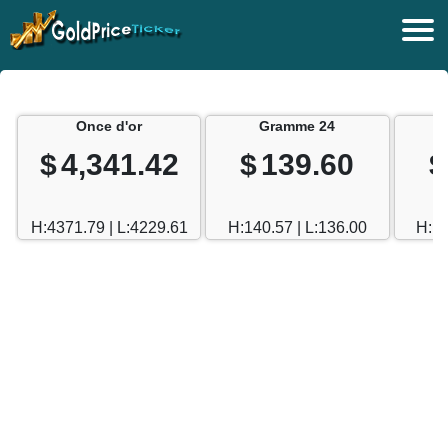
Once d'or
Gramme 24
$
4,341.42
$
139.60
$
H:4371.79 | L:4229.61
H:140.57 | L:136.00
H:12