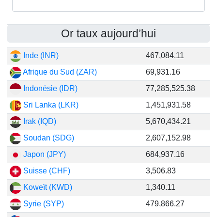
Or taux aujourd’hui
Inde (INR)
467,084.11
Afrique du Sud (ZAR)
69,931.16
Indonésie (IDR)
77,285,525.38
Sri Lanka (LKR)
1,451,931.58
Irak (IQD)
5,670,434.21
Soudan (SDG)
2,607,152.98
Japon (JPY)
684,937.16
Suisse (CHF)
3,506.83
Koweït (KWD)
1,340.11
Syrie (SYP)
479,866.27