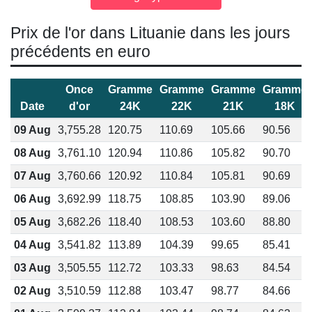
Prix de l'or dans Lituanie dans les jours
précédents en euro
Once
Gramme
Gramme
Gramme
Gramme
Date
d'or
24K
22K
21K
18K
09 Aug
3,755.28
120.75
110.69
105.66
90.56
08 Aug
3,761.10
120.94
110.86
105.82
90.70
07 Aug
3,760.66
120.92
110.84
105.81
90.69
06 Aug
3,692.99
118.75
108.85
103.90
89.06
05 Aug
3,682.26
118.40
108.53
103.60
88.80
04 Aug
3,541.82
113.89
104.39
99.65
85.41
03 Aug
3,505.55
112.72
103.33
98.63
84.54
02 Aug
3,510.59
112.88
103.47
98.77
84.66