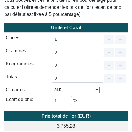
vous pouvez entrer le prix de l'or en pourcentage pour
calculer l'offre et demander les prix de l'or (l'écart de prix
par défaut est fixée à 5 pourcentage).
Unité et Carat
Onces:
+
−
Grammes:
+
−
Kilogrammes:
+
−
Tolas:
+
−
Or carats:
Écart de prix:
%
Prix total de l'or (EUR)
3,755.28