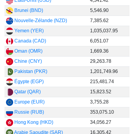
États-Unis (USD)
4,341.42
Brunei (BND)
5,546.90
Nouvelle-Zélande (NZD)
7,385.62
Yemen (YER)
1,035,037.95
Canada (CAD)
6,051.07
Oman (OMR)
1,669.36
Chine (CNY)
29,263.78
Pakistan (PKR)
1,201,749.96
Égypte (EGP)
215,481.74
Qatar (QAR)
15,823.52
Europe (EUR)
3,755.28
Russie (RUB)
353,075.10
Hong Kong (HKD)
34,056.27
Arabie Saoudite (SAR)
16,305.42